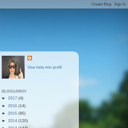
Visa hela min profil
BLOGGARKIV
►
2017
(4)
►
2016
(14)
►
2015
(85)
►
2014
(120)