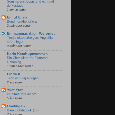
Sommarens loppisfynd och vad
de kostade
1 timme sedan
Enligt Ellen
Bondmora/bondhora
2 månader sedan
En mammas dag - Weronica
Tredje oktoberhelgen: Anglofila
stämningar
9 månader sedan
Karin Ketchupmamman
Din Checklista för Flyttstäd i
Linköping
10 månader sedan
Linda K
Tack och hej bloggen!
2 år sedan
Yllet Yrar
en himla röra av ord
5 år sedan
Onekligen
Kära jobbdagbok (46)
7 år sedan