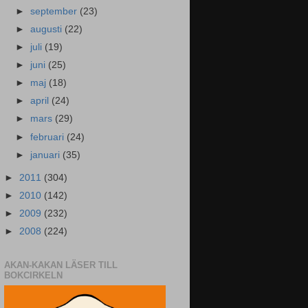
►
september
(23)
►
augusti
(22)
►
juli
(19)
►
juni
(25)
►
maj
(18)
►
april
(24)
►
mars
(29)
►
februari
(24)
►
januari
(35)
►
2011
(304)
►
2010
(142)
►
2009
(232)
►
2008
(224)
AKAN-KAKAN LÄSER TILL
BOKCIRKELN