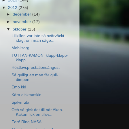
►
2013
(144)
▼
2012
(275)
►
december
(14)
►
november
(17)
▼
oktober
(25)
Lillkillen var inte så svårväckt
idag, om man säge...
Mobilsorg
TUTTAN-KAMON! klapp-klapp-
klapp
Höstlovsprestationsångest
Så gulligt att man får gull-
dimpen
Emo kid
Kära diskmaskin
Självmuta
Och så gick det till när Akan-
Kakan fick en tillsv...
Fort! Ring NASA!