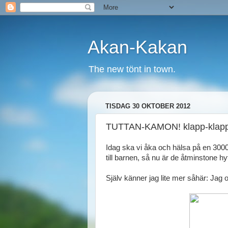
Akan-Kakan
The new tönt in town.
TISDAG 30 OKTOBER 2012
TUTTAN-KAMON! klapp-klapp
Idag ska vi åka och hälsa på en 3000-
till barnen, så nu är de åtminstone hy
Själv känner jag lite mer såhär: Jag 