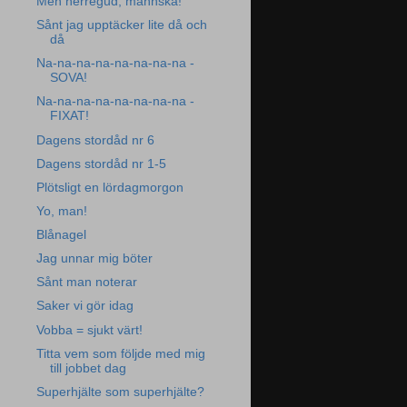
Men herregud, männska!
Sånt jag upptäcker lite då och
då
Na-na-na-na-na-na-na-na -
SOVA!
Na-na-na-na-na-na-na-na -
FIXAT!
Dagens stordåd nr 6
Dagens stordåd nr 1-5
Plötsligt en lördagmorgon
Yo, man!
Blånagel
Jag unnar mig böter
Sånt man noterar
Saker vi gör idag
Vobba = sjukt värt!
Titta vem som följde med mig
till jobbet dag
Superhjälte som superhjälte?