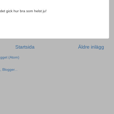
 det gick hur bra som helst ju!
Startsida
Äldre inlägg
ägget (Atom)