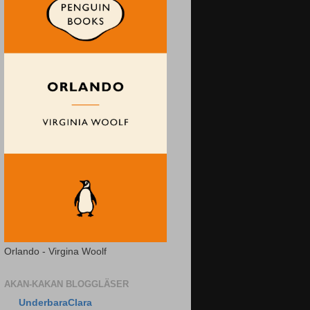
Orlando - Virgina Woolf
AKAN-KAKAN BLOGGLÄSER
UnderbaraClara