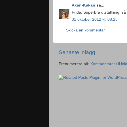
Akan-Kakan
sa...
Frida: Superbra utställning, så
31 oktober 2012 kl. 08:28
Skicka en kommentar
Senaste inlägg
Prenumerera på:
Kommentarer till inl