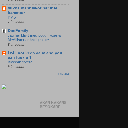
Vuxna människor har inte
hamstrar
PMS
7 år sedan
DosFamily
Jag har blivit med podd! Röse &
McAllister är äntligen ute
8 år sedan
I will not keep calm and you
can fuck off
Bloggen flyttar
8 år sedan
Visa alla
AKAN-KAKANS
BESÖKARE